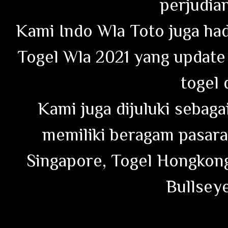
perjudian
Kami Indo Wla Toto juga ha
Togel Wla 2021 yang update 
togel 
Kami juga dijuluki sebag
memiliki beragam pasaran
Singapore, Togel Hongkong
Bullseye