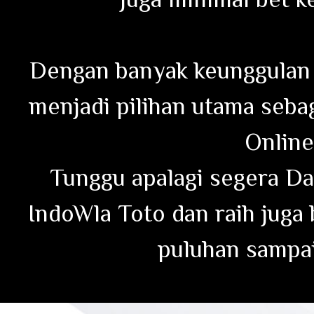
Dengan banyak keunggulan y
menjadi pilihan utama seba
Online
Tunggu apalagi segera Da
IndoWla Toto dan raih juga
puluhan sampai