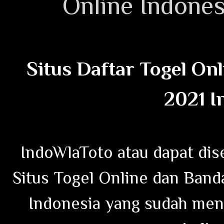
Online Indones
Situs Daftar Togel On
2021 I
IndoWlaToto atau dapat dis
Situs Togel Online dan Band
Indonesia yang sudah mend