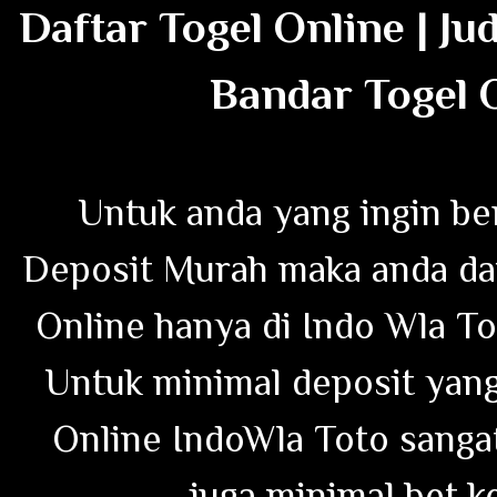
Daftar Togel Online | Ju
Bandar Togel 
Untuk anda yang ingin ber
Deposit Murah maka anda da
Online hanya di Indo Wla To
Untuk minimal deposit yang
Online IndoWla Toto sangat
juga minimal bet ke