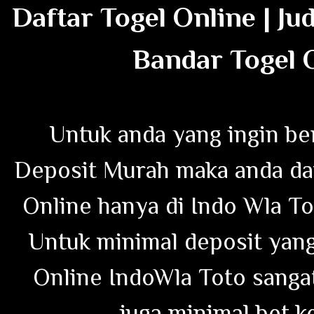
Daftar Togel Online | Ju
Bandar Togel 
Untuk anda yang ingin ber
Deposit Murah maka anda da
Online hanya di Indo Wla To
Untuk minimal deposit yang
Online IndoWla Toto sangat
juga minimal bet ke