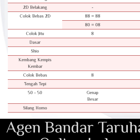
2D Belakang
-
Colok Bebas 2D
88 = 88
80 = 08
Colok Jitu
8
Dasar
Shio
Kembang Kempis
Kembar
Colok Bebas
8
Tengah Tepi
50 - 50
Genap
Besar
Silang Homo
Agen Bandar Taruha