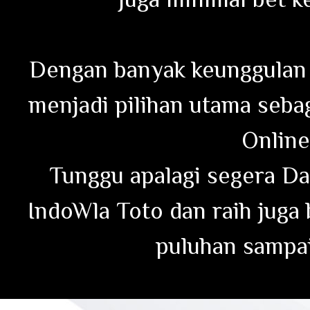
Dengan banyak keunggulan y
menjadi pilihan utama seba
Online
Tunggu apalagi segera Da
IndoWla Toto dan raih juga
puluhan sampai