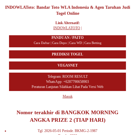
INDOWLAToto: Bandar Toto WLA Indonesia & Agen Taruhan Judi
Togel Online
Link Alternatif:
INDOWLATOTO
|
PANDUAN / PAITO
Cara Daftar | Cara Depo | Cara WD | Cara Betting
PREDIKSI TOGEL
VEGASNET
Telegram:
ROOM RESULT
WhatsApp: +6287790658903
Peraturan Lanjutan Silahkan Lihat Pada Versi Web
Masuk
Nomor terakhir di BANGKOK MORNING
ANGKA PRIZE 2 (TIAP HARI)
Tgl. 2026-05-01 Periode. BKMG-2-1987